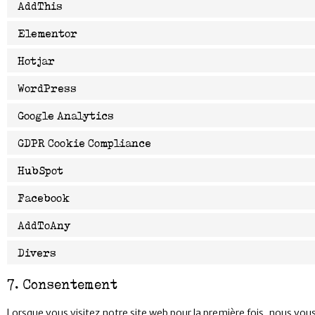
AddThis
Elementor
Hotjar
WordPress
Google Analytics
GDPR Cookie Compliance
HubSpot
Facebook
AddToAny
Divers
7. Consentement
Lorsque vous visitez notre site web pour la première fois, nous vo