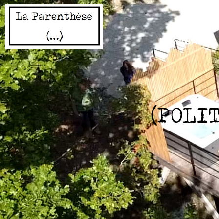
C
LA CABANE
(POLI