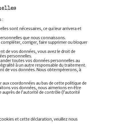
nelles
 :
les sont nécessaires, ce qui leur arrivera et
 personnelles que nous connaissons.
 compléter, corriger, faire supprimer ou bloquer
t de vos données, vous avez le droit de
ées personnelles.
emander toutes vos données personnelles au
tégralité à un autre responsable du traitement.
ment de vos données. Nous obtempérerons, à
rer aux coordonnées au bas de cette politique de
raitons vos données, nous aimerions en être
auprès de l’autorité de contrôle (l’autorité
ookies et cette déclaration, veuillez nous