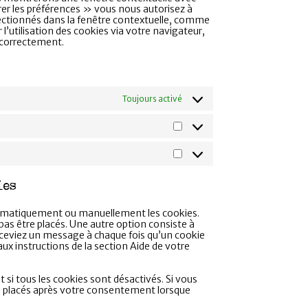
trer les préférences » vous nous autorisez à
électionnés dans la fenêtre contextuelle, comme
l’utilisation des cookies via votre navigateur,
r correctement.
Toujours activé
ies
utomatiquement ou manuellement les cookies.
as être placés. Une autre option consiste à
eceviez un message à chaque fois qu’un cookie
ux instructions de la section Aide de votre
si tous les cookies sont désactivés. Si vous
au placés après votre consentement lorsque