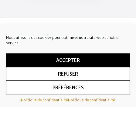
(PACK ACTIVITÉS)
Nous utilisons des cookies pour optimiser notre site web et notre
service.
ACCEPTER
Vous avez envie de découvrir les environs ? de faire des
activités ? Contactez-nous pour organiser vos sorties VTT,
randonnées, escalade, balade, sortie trail……. Nous vous
REFUSER
indiquerons des activités en fonction de vos envies, et nous
vous mettrons en relation avec les meilleures prestataires.
PRÉFÉRENCES
Politique de confidentialité
Politique de confidentialité